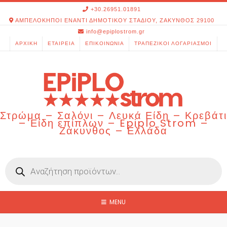
Skip
+30.26951.01891
to
ΑΜΠΕΛΟΚΗΠΟΙ ΕΝΑΝΤΙ ΔΗΜΟΤΙΚΟΥ ΣΤΑΔΙΟΥ, ΖΑΚΥΝΘΟΣ 29100
content
info@epiplostrom.gr
ΑΡΧΙΚΉ
ΕΤΑΙΡΕΊΑ
ΕΠΙΚΟΙΝΩΝΊΑ
ΤΡΑΠΕΖΙΚΟΊ ΛΟΓΑΡΙΑΣΜΟΊ
Στρώμα – Σαλόνι – Λευκά Είδη – Κρεβάτι
– Είδη επίπλων – Epiplo Strom –
Ζάκυνθος – Ελλάδα
Products
search
MENU