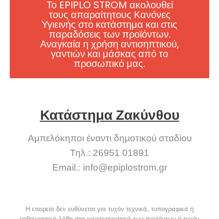
Το EPIPLO STROM ακολουθεί
τους απαραίτητους Κανόνες
Υγιεινής στο κατάστημα και στις
παραδόσεις των προϊόντων.
Αναγκαία η χρήση αντισηπτικού,
γαντιών και μάσκας από το
προσωπικό μας.
Κατάστημα Ζακύνθου
Αμπελόκηποι έναντι δημοτικού σταδίου
Τηλ.: 26951 01891
Email.:
info@epiplostrom.gr
Η εταιρεία δεν ευθύνεται για τυχόν τεχνικά, τυπογραφικά ή
ορθογραφικά λάθη στα χαρακτηριστικά των προϊόντων ή τυχόν