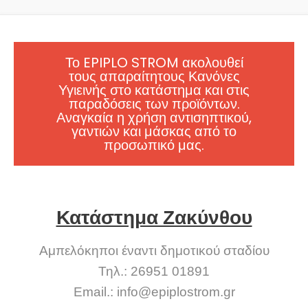
Το EPIPLO STROM ακολουθεί
τους απαραίτητους Κανόνες
Υγιεινής στο κατάστημα και στις
παραδόσεις των προϊόντων.
Αναγκαία η χρήση αντισηπτικού,
γαντιών και μάσκας από το
προσωπικό μας.
Κατάστημα Ζακύνθου
Αμπελόκηποι έναντι δημοτικού σταδίου
Τηλ.: 26951 01891
Email.:
info@epiplostrom.gr