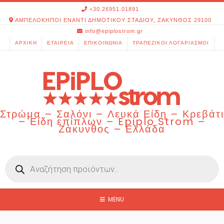
Skip
+30.26951.01891
to
ΑΜΠΕΛΟΚΗΠΟΙ ΕΝΑΝΤΙ ΔΗΜΟΤΙΚΟΥ ΣΤΑΔΙΟΥ, ΖΑΚΥΝΘΟΣ 29100
content
info@epiplostrom.gr
ΑΡΧΙΚΉ
ΕΤΑΙΡΕΊΑ
ΕΠΙΚΟΙΝΩΝΊΑ
ΤΡΑΠΕΖΙΚΟΊ ΛΟΓΑΡΙΑΣΜΟΊ
Στρώμα – Σαλόνι – Λευκά Είδη – Κρεβάτι
– Είδη επίπλων – Epiplo Strom –
Ζάκυνθος – Ελλάδα
Products
search
MENU