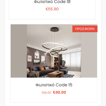
Φωτιστικό Code 18
€
55.80
ΠΡΟΣΦΟΡΆ!
Φωτιστικό Code 15
Original
Η
€
40.00
€
56.00
price
τρέχουσα
was:
τιμή