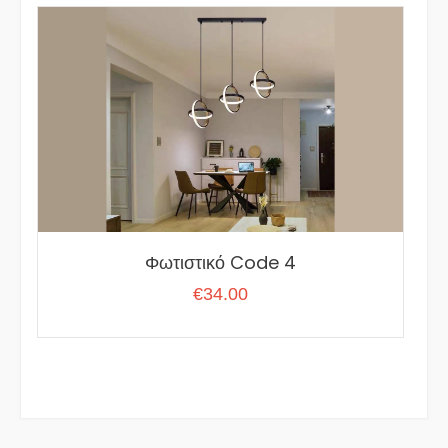
€56.00.
είναι:
€40.00.
Φωτιστικό Code 4
€
34.00