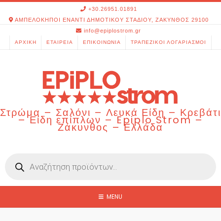
Skip
+30.26951.01891
to
ΑΜΠΕΛΟΚΗΠΟΙ ΕΝΑΝΤΙ ΔΗΜΟΤΙΚΟΥ ΣΤΑΔΙΟΥ, ΖΑΚΥΝΘΟΣ 29100
content
info@epiplostrom.gr
ΑΡΧΙΚΉ
ΕΤΑΙΡΕΊΑ
ΕΠΙΚΟΙΝΩΝΊΑ
ΤΡΑΠΕΖΙΚΟΊ ΛΟΓΑΡΙΑΣΜΟΊ
Στρώμα – Σαλόνι – Λευκά Είδη – Κρεβάτι
– Είδη επίπλων – Epiplo Strom –
Ζάκυνθος – Ελλάδα
Products
search
MENU