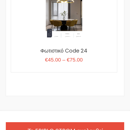
Φωτιστικό Code 24
Price
€
45.00
–
€
75.00
range:
€45.00
through
€75.00