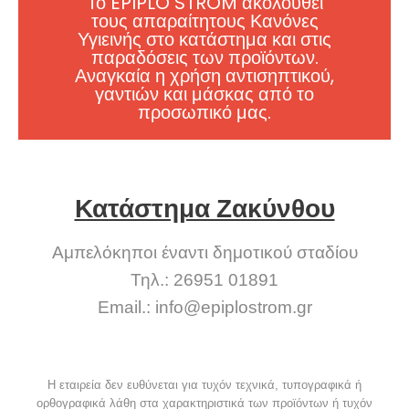
Το EPIPLO STROM ακολουθεί
τους απαραίτητους Κανόνες
Υγιεινής στο κατάστημα και στις
παραδόσεις των προϊόντων.
Αναγκαία η χρήση αντισηπτικού,
γαντιών και μάσκας από το
προσωπικό μας.
Κατάστημα Ζακύνθου
Αμπελόκηποι έναντι δημοτικού σταδίου
Τηλ.: 26951 01891
Email.:
info@epiplostrom.gr
Η εταιρεία δεν ευθύνεται για τυχόν τεχνικά, τυπογραφικά ή
ορθογραφικά λάθη στα χαρακτηριστικά των προϊόντων ή τυχόν