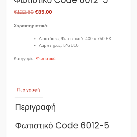
Φωτιστικό Code 6012-5
Original
Η
€
122.50
€
85.00
price
τρέχουσα
Χαρακτηριστικά:
was:
τιμή
€122.50.
είναι:
Διαστάσεις Φωτιστικού: 400 x 750 ΕΚ
Λαμπτήρας: 5*GU10
€85.00.
Κατηγορία:
Φωτιστικά
Περιγραφή
Περιγραφή
Φωτιστικό Code 6012-5