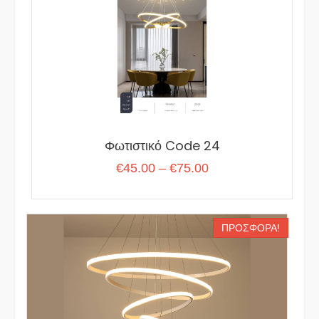
Φωτιστικό Code 24
Price
€
45.00
–
€
75.00
range:
€45.00
through
ΠΡΟΣΦΟΡΆ!
€75.00