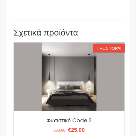
Σχετικά προϊόντα
ΠΡΟΣΦΟΡΆ!
Φωτιστικό Code 2
Original
Η
€
25.00
€
32.60