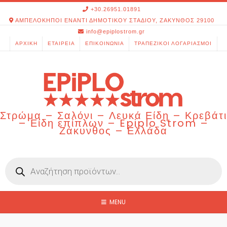
Skip
+30.26951.01891
to
ΑΜΠΕΛΟΚΗΠΟΙ ΕΝΑΝΤΙ ΔΗΜΟΤΙΚΟΥ ΣΤΑΔΙΟΥ, ΖΑΚΥΝΘΟΣ 29100
content
info@epiplostrom.gr
ΑΡΧΙΚΉ
ΕΤΑΙΡΕΊΑ
ΕΠΙΚΟΙΝΩΝΊΑ
ΤΡΑΠΕΖΙΚΟΊ ΛΟΓΑΡΙΑΣΜΟΊ
Στρώμα – Σαλόνι – Λευκά Είδη – Κρεβάτι
– Είδη επίπλων – Epiplo Strom –
Ζάκυνθος – Ελλάδα
Products
search
MENU