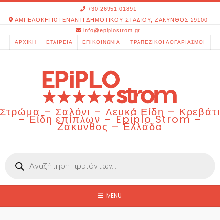
Skip
+30.26951.01891
to
ΑΜΠΕΛΟΚΗΠΟΙ ΕΝΑΝΤΙ ΔΗΜΟΤΙΚΟΥ ΣΤΑΔΙΟΥ, ΖΑΚΥΝΘΟΣ 29100
content
info@epiplostrom.gr
ΑΡΧΙΚΉ
ΕΤΑΙΡΕΊΑ
ΕΠΙΚΟΙΝΩΝΊΑ
ΤΡΑΠΕΖΙΚΟΊ ΛΟΓΑΡΙΑΣΜΟΊ
Στρώμα – Σαλόνι – Λευκά Είδη – Κρεβάτι
– Είδη επίπλων – Epiplo Strom –
Ζάκυνθος – Ελλάδα
Products
search
MENU