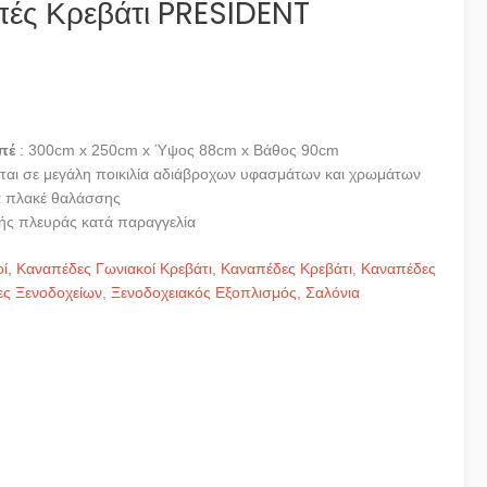
πές Κρεβάτι PRESIDENT
πέ
: 300cm x 250cm x Ύψος 88cm x Βάθος 90cm
θεται σε μεγάλη ποικιλία αδιάβροχων υφασμάτων και χρωμάτων
α πλακέ θαλάσσης
ής πλευράς κατά παραγγελία
ί
,
Καναπέδες Γωνιακοί Κρεβάτι
,
Καναπέδες Κρεβάτι
,
Καναπέδες
ς Ξενοδοχείων
,
Ξενοδοχειακός Εξοπλισμός
,
Σαλόνια