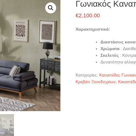
Γωνιακός Κανα
€
2,100.00
Χαρακτηριστικά:
Διαστάσεις κανα
Χρώματα
: Διατί
Σκελετός
: Κόντρ
Δυνατότητα αλλαγ
Κατηγορίες:
Καναπέδες Γωνιακο
Κρεβάτι Ξενοδοχείων
,
Καναπέδε