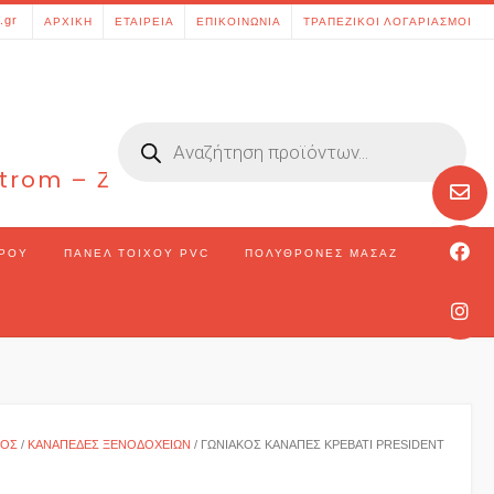
[aws_search_form]
.gr
ΑΡΧΙΚΉ
ΕΤΑΙΡΕΊΑ
ΕΠΙΚΟΙΝΩΝΊΑ
ΤΡΑΠΕΖΙΚΟΊ ΛΟΓΑΡΙΑΣΜΟΊ
Products
search
 Strom – Ζάκυνθος – Ελλάδα
ΏΡΟΥ
ΠΆΝΕΛ ΤΟΊΧΟΥ PVC
ΠΟΛΥΘΡΌΝΕΣ ΜΑΣΆΖ
ΜΌΣ
/
ΚΑΝΑΠΈΔΕΣ ΞΕΝΟΔΟΧΕΊΩΝ
/ ΓΩΝΙΑΚΌΣ ΚΑΝΑΠΈΣ ΚΡΕΒΆΤΙ PRESIDENT