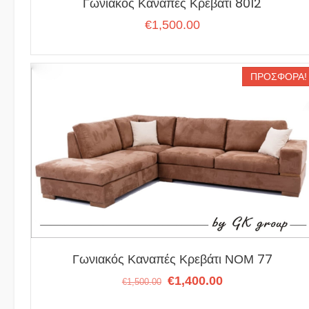
Γωνιακός Καναπές Κρεβάτι 8012
€
1,500.00
ΠΡΟΣΦΟΡΆ!
Γωνιακός Καναπές Κρεβάτι ΝΟΜ 77
Original
Η
€
1,400.00
€
1,500.00
price
τρέχουσα