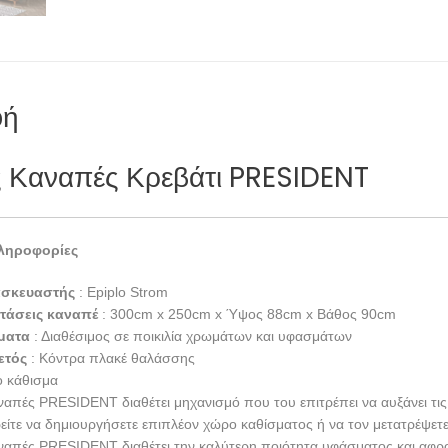
φή
 Καναπές Κρεβάτι PRESIDENT
ληροφορίες
ασκευαστής
: Epiplo Strom
τάσεις καναπέ
: 300cm x 250cm x Ύψος 88cm x Βάθος 90cm
ματα
: Διαθέσιμος σε ποικιλία χρωμάτων και υφασμάτων
ετός
: Κόντρα πλακέ θαλάσσης
ο κάθισμα
ναπές PRESIDENT διαθέτει μηχανισμό που του επιτρέπει να αυξάνει τις 
είτε να δημιουργήσετε επιπλέον χώρο καθίσματος ή να τον μετατρέψετε
ναπές PRESIDENT διαθέτει την καλύτερη ποιότητα υφάσματος και αφρ