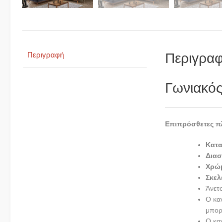
Περιγρα
Περιγραφή
Γωνιακός
Επιπρόσθετες π
Κατ
Διασ
Χρώ
Σκελ
Άνετ
Ο κα
μπορ
Ο κα