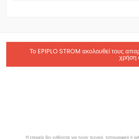
was:
τιμή
€1,500.00.
είναι:
€1,400.00.
Το EPIPLO STROM ακολουθεί τους απαρα
χρήση 
Η εταιρεία δεν ευθύνεται για τυχόν τεχνικά, τυπογραφικά ή