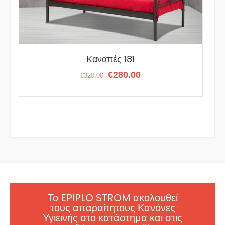
Καναπές 181
Original
Η
€
280.00
€
320.00
price
τρέχουσα
was:
τιμή
€320.00.
είναι:
€280.00.
Το EPIPLO STROM ακολουθεί
τους απαραίτητους Κανόνες
Υγιεινής στο κατάστημα και στις