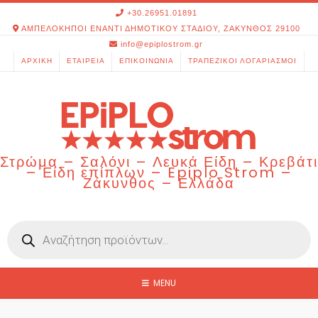
Skip
+30.26951.01891
to
ΑΜΠΕΛΟΚΗΠΟΙ ΕΝΑΝΤΙ ΔΗΜΟΤΙΚΟΥ ΣΤΑΔΙΟΥ, ΖΑΚΥΝΘΟΣ 29100
content
info@epiplostrom.gr
ΑΡΧΙΚΉ
ΕΤΑΙΡΕΊΑ
ΕΠΙΚΟΙΝΩΝΊΑ
ΤΡΑΠΕΖΙΚΟΊ ΛΟΓΑΡΙΑΣΜΟΊ
Στρώμα – Σαλόνι – Λευκά Είδη – Κρεβάτι
– Είδη επίπλων – Epiplo Strom –
Ζάκυνθος – Ελλάδα
Products
search
MENU