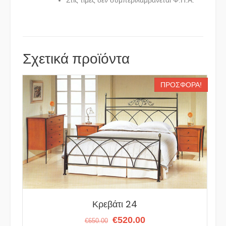
Σχετικά προϊόντα
ΠΡΟΣΦΟΡΆ!
Κρεβάτι 24
Original
Η
€
520.00
€
650.00