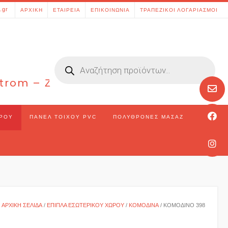
[aws_search_form]
.gr
ΑΡΧΙΚΉ
ΕΤΑΙΡΕΊΑ
ΕΠΙΚΟΙΝΩΝΊΑ
ΤΡΑΠΕΖΙΚΟΊ ΛΟΓΑΡΙΑΣΜΟΊ
Products
search
 Strom – Ζάκυνθος – Ελλάδα
ΏΡΟΥ
ΠΆΝΕΛ ΤΟΊΧΟΥ PVC
ΠΟΛΥΘΡΌΝΕΣ ΜΑΣΆΖ
ΑΡΧΙΚΉ ΣΕΛΊΔΑ
/
ΈΠΙΠΛΑ ΕΣΩΤΕΡΙΚΟΎ ΧΏΡΟΥ
/
ΚΟΜΟΔΊΝΑ
/ ΚΟΜΟΔΊΝΟ 398