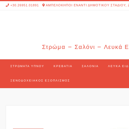
Skip
+30.26951.01891
ΑΜΠΕΛΟΚΗΠΟΙ ΕΝΑΝΤΙ ΔΗΜΟΤΙΚΟΥ ΣΤΑΔΙΟΥ, 
to
content
Στρώμα – Σαλόνι – Λευκά Ε
ΣΤΡΏΜΑΤΑ ΎΠΝΟΥ
ΚΡΕΒΆΤΙΑ
ΣΑΛΌΝΙΑ
ΛΕΥΚΆ ΕΊΔ
ΞΕΝΟΔΟΧΕΙΑΚΌΣ ΕΞΟΠΛΙΣΜΌΣ