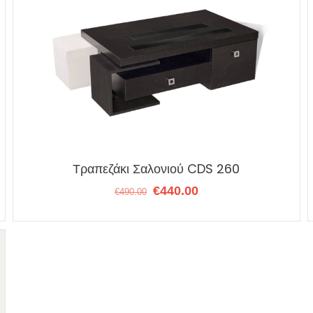
Τραπεζάκι Σαλονιού CDS 260
Original
Η
€
440.00
€
490.00
price
τρέχουσα
was:
τιμή
€490.00.
είναι:
€440.00.