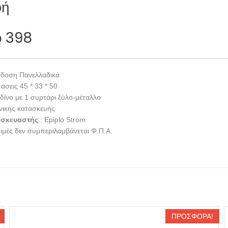
φή
ο 398
δοση Πανελλαδικά
άσεις 45 * 33 * 50
δίνο με 1 συρτάρι ξύλο-μέταλλο
νικής κατασκευής
ασκευαστής
: Epiplo Strom
τιμές δεν συμπεριλαμβάνεται Φ.Π.Α.
ΠΡΟΣΦΟΡΆ!