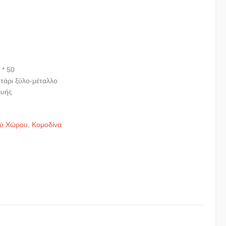
 * 50
τάρι ξύλο-μέταλλο
ευής
ού Χώρου
,
Κομοδίνα