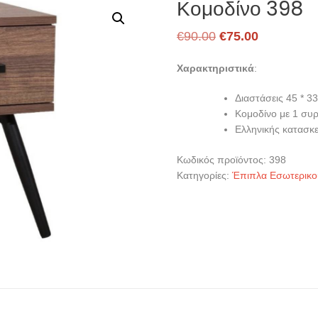
Κομοδίνο 398
Original
Η
€
90.00
€
75.00
price
τρέχουσα
Χαρακτηριστικά
:
was:
τιμή
€90.00.
είναι:
Διαστάσεις 45 * 33
Κομοδίνο με 1 συρ
€75.00.
Ελληνικής κατασκ
Κωδικός προϊόντος:
398
Κατηγορίες:
Έπιπλα Εσωτερικ