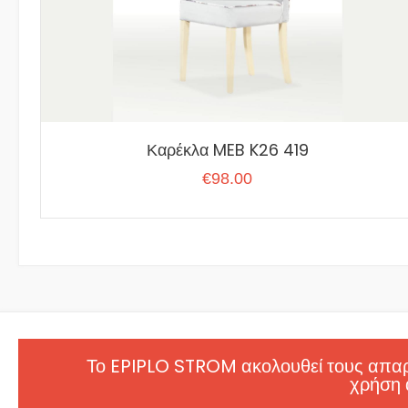
Καρέκλα MEB K26 419
€
98.00
Το EPIPLO STROM ακολουθεί τους απαρα
χρήση 