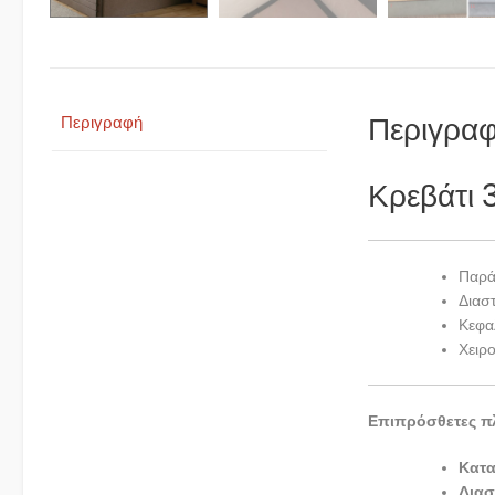
Περιγρα
Περιγραφή
Κρεβάτι 
Παρά
Διασ
Κεφα
Χειρ
Επιπρόσθετες π
Κατ
Διασ