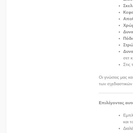
Σκελ
Κεφ
Αποθ
Χρώ
Δυν
Πόδ
Στρ
Δυνα
σετ 
Στις 
Οι γνώσεις μας κα
των σχεδιαστικών
Επιλέγοντας αυτ
Εμπλ
και τ
Διαλ