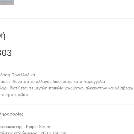
φή
303
δοση Πανελλαδικά
τάσεις: Δυνατότητα αλλαγής διάστασης κατά παραγγελία
λάρι: διατίθεται σε μεγάλη ποικιλία χρωμάτων αλέκιαστων και αδιάβρο
οποίητο κρεβάτι
ληροφορίες
ασκευαστής
: Epiplo Strom
τάσεις στρώματος
: 200 x 160 cm