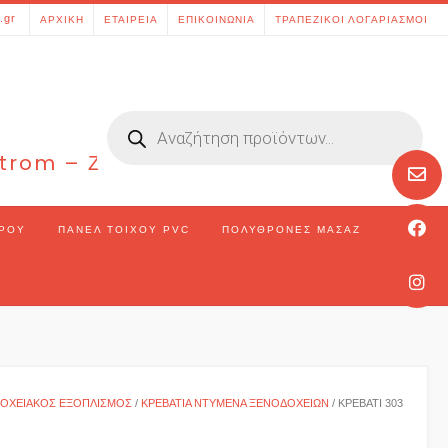
[aws_search_form]
.gr
ΑΡΧΙΚΉ
ΕΤΑΙΡΕΊΑ
ΕΠΙΚΟΙΝΩΝΊΑ
ΤΡΑΠΕΖΙΚΟΊ ΛΟΓΑΡΙΑΣΜΟΊ
Products
search
 Strom – Ζάκυνθος – Ελλάδα
ΏΡΟΥ
ΠΆΝΕΛ ΤΟΊΧΟΥ PVC
ΠΟΛΥΘΡΌΝΕΣ ΜΑΣΆΖ
ΟΧΕΙΑΚΌΣ ΕΞΟΠΛΙΣΜΌΣ
/
ΚΡΕΒΆΤΙΑ ΝΤΥΜΈΝΑ ΞΕΝΟΔΟΧΕΊΩΝ
/ ΚΡΕΒΆΤΙ 303