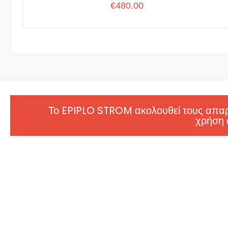
€
480.00
Το EPIPLO STROM ακολουθεί τους απαρα
χρήση 