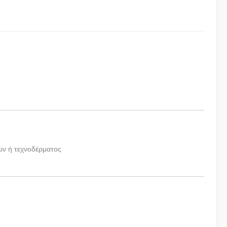
χων ή τεχνοδέρματος