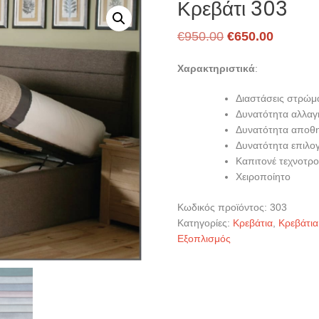
Κρεβάτι 303
Original
Η
€
950.00
€
650.00
price
τρέχου
Χαρακτηριστικά
:
was:
τιμή
€950.00.
είναι:
Διαστάσεις στρώμ
Δυνατότητα αλλαγ
€650.00
Δυνατότητα αποθη
Δυνατότητα επιλο
Καπιτονέ τεχνοτρ
Χειροποίητο
Κωδικός προϊόντος:
303
Κατηγορίες:
Κρεβάτια
,
Κρεβάτια
Εξοπλισμός