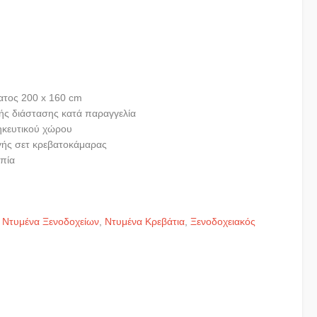
σα
ατος 200 x 160 cm
ής διάστασης κατά παραγγελία
.
κευτικού χώρου
γής σετ κρεβατοκάμαρας
οπία
 Ντυμένα Ξενοδοχείων
,
Ντυμένα Κρεβάτια
,
Ξενοδοχειακός