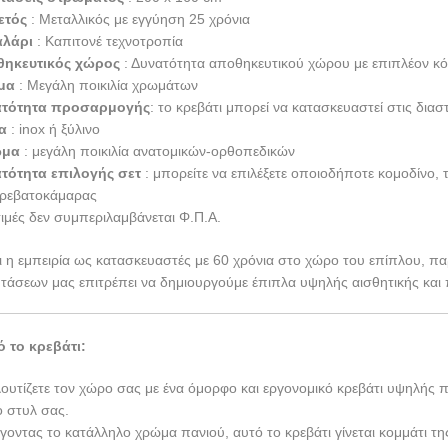
ετός
: Μεταλλικός με εγγύηση 25 χρόνια
αλάρι
: Καπιτονέ τεχνοτροπία
ηκευτικός χώρος
: Δυνατότητα αποθηκευτικού χώρου με επιπλέον κ
μα
: Μεγάλη ποικιλία χρωμάτων
ατότητα προσαρμογής
: το κρεβάτι μπορεί να κατασκευαστεί στις δια
ια
: inox ή ξύλινο
ώμα
: μεγάλη ποικιλία ανατομικών-ορθοπεδικών
τότητα επιλογής σετ
: μπορείτε να επιλέξετε οποιοδήποτε κομοδίνο,
κρεβατοκάμαρας
τιμές δεν συμπεριλαμβάνεται Φ.Π.Α.
ι η εμπειρία ως κατασκευαστές με 60 χρόνια στο χώρο του επίπλου, πα
 τάσεων μας επιτρέπει να δημιουργούμε έπιπλα υψηλής αισθητικής και 
ό το κρεβάτι:
ουτίζετε τον χώρο σας με ένα όμορφο και εργονομικό κρεβάτι υψηλής 
ο στυλ σας.
έγοντας το κατάλληλο χρώμα πανιού, αυτό το κρεβάτι γίνεται κομμάτι τ