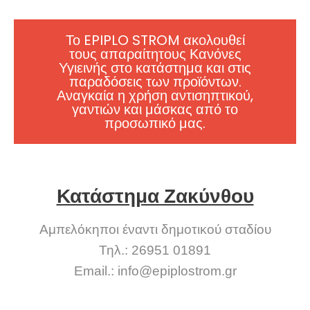
Το EPIPLO STROM ακολουθεί
τους απαραίτητους Κανόνες
Υγιεινής στο κατάστημα και στις
παραδόσεις των προϊόντων.
Αναγκαία η χρήση αντισηπτικού,
γαντιών και μάσκας από το
προσωπικό μας.
Κατάστημα Ζακύνθου
Αμπελόκηποι έναντι δημοτικού σταδίου
Τηλ.: 26951 01891
Email.:
info@epiplostrom.gr