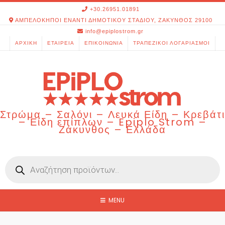
Skip
+30.26951.01891
to
ΑΜΠΕΛΟΚΗΠΟΙ ΕΝΑΝΤΙ ΔΗΜΟΤΙΚΟΥ ΣΤΑΔΙΟΥ, ΖΑΚΥΝΘΟΣ 29100
content
info@epiplostrom.gr
ΑΡΧΙΚΉ
ΕΤΑΙΡΕΊΑ
ΕΠΙΚΟΙΝΩΝΊΑ
ΤΡΑΠΕΖΙΚΟΊ ΛΟΓΑΡΙΑΣΜΟΊ
Στρώμα – Σαλόνι – Λευκά Είδη – Κρεβάτι
– Είδη επίπλων – Epiplo Strom –
Ζάκυνθος – Ελλάδα
Products
search
MENU