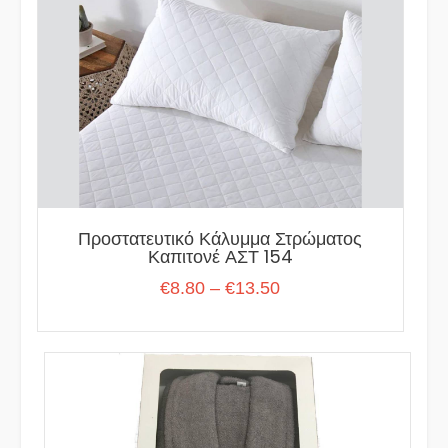
Προστατευτικό Κάλυμμα Στρώματος
Καπιτονέ ΑΣΤ 154
Price
€
8.80
–
€
13.50
range:
€8.80
through
€13.50