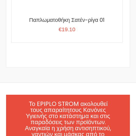
Παπλωματοθήκη Σατέν-ρίγα 01
€
19.10
Το EPIPLO STROM ακολουθεί
τους απαραίτητους Κανόνες
Υγιεινής στο κατάστημα και στις
παραδόσεις των προϊόντων.
Αναγκαία η χρήση αντισηπτικού,
γαντιών και μάσκας από το