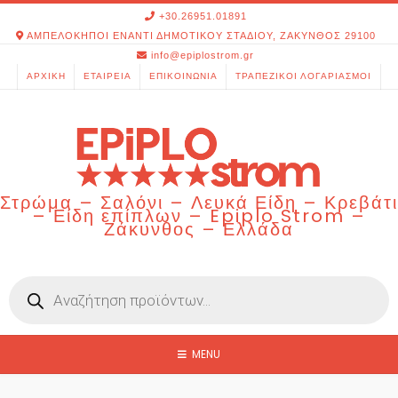
Skip
+30.26951.01891
to
ΑΜΠΕΛΟΚΗΠΟΙ ΕΝΑΝΤΙ ΔΗΜΟΤΙΚΟΥ ΣΤΑΔΙΟΥ, ΖΑΚΥΝΘΟΣ 29100
content
info@epiplostrom.gr
ΑΡΧΙΚΉ
ΕΤΑΙΡΕΊΑ
ΕΠΙΚΟΙΝΩΝΊΑ
ΤΡΑΠΕΖΙΚΟΊ ΛΟΓΑΡΙΑΣΜΟΊ
Στρώμα – Σαλόνι – Λευκά Είδη – Κρεβάτι
– Είδη επίπλων – Epiplo Strom –
Ζάκυνθος – Ελλάδα
Products
search
MENU