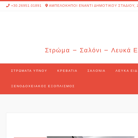
Skip
+30.26951.01891
ΑΜΠΕΛΟΚΗΠΟΙ ΕΝΑΝΤΙ ΔΗΜΟΤΙΚΟΥ ΣΤΑΔΙΟΥ, 
to
content
Στρώμα – Σαλόνι – Λευκά Ε
ΣΤΡΏΜΑΤΑ ΎΠΝΟΥ
ΚΡΕΒΆΤΙΑ
ΣΑΛΌΝΙΑ
ΛΕΥΚΆ ΕΊΔ
ΞΕΝΟΔΟΧΕΙΑΚΌΣ ΕΞΟΠΛΙΣΜΌΣ