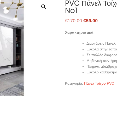
PVC Πάνελ Τοίχ
No1
Original
Η
€
170.00
€
59.00
price
τρέχουσ
Χαρακτηριστικά
:
was:
τιμή
€170.00.
είναι:
Διαστάσεις Πάνελ
Εύκολα στην τοπο
€59.00.
Σε πολλές διαφορ
Μηδενική συντήρ
Πλήρως αδιάβροχ
Εύκολο καθάρισμα
Κατηγορία:
Πάνελ Τοίχου PVC