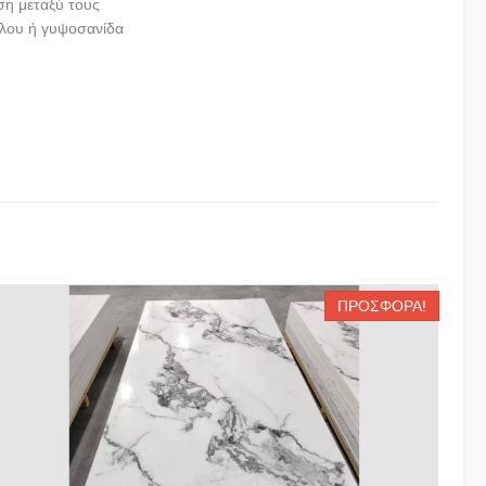
ση μεταξύ τους
ξύλου ή γυψοσανίδα
ΠΡΟΣΦΟΡΆ!