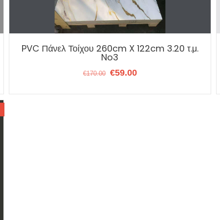
PVC Πάνελ Τοίχου 260cm X 122cm 3.20 τ.μ.
No3
Original
Η
€
59.00
€
170.00
price
τρέχουσα
was:
τιμή
€170.00.
είναι:
€59.00.