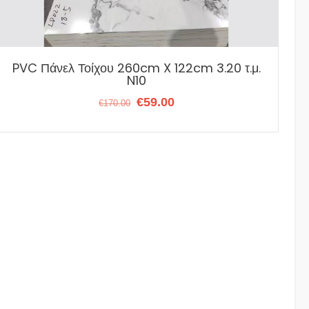
PVC Πάνελ Τοίχου 260cm X 122cm 3.20 τ.μ.
N10
Original
Η
€
59.00
€
170.00
price
τρέχουσα
was:
τιμή
€170.00.
είναι:
€59.00.