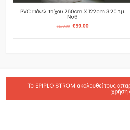
PVC Πάνελ Τοίχου 260cm X 122cm 3.20 τ.μ.
No6
Original
Η
€
59.00
€
170.00
price
τρέχουσα
was:
τιμή
€170.00.
είναι:
€59.00.
Το EPIPLO STROM ακολουθεί τους απαρα
χρήση 