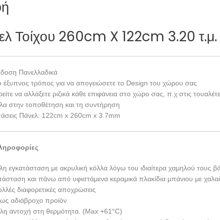
φή
λ Τοίχου 260cm X 122cm 3.20 τ.μ.
δοση Πανελλαδικά
ο έξυπνος τρόπος για να απογειώσετε το Design του χώρου σας
είτε να αλλάξετε ριζικά κάθε επιφάνεια στο χώρο σας, π.χ στις τουαλέ
λα στην τοποθέτηση και τη συντήρηση
τάσεις Πάνελ: 122cm x 260cm x 3.7mm
ληροφορίες
λη εγκατάσταση με ακρυλική κόλλα λόγω του ιδιαίτερα χαμηλού τους βά
τάσταση και πάνω από υφιστάμενα κεραμικά πλακίδια μπάνιου με χαλαζ
ολλές διαφορετικές αποχρώσεις
ως αδιάβροχο προϊόν
λη αντοχή στη θερμότητα. (Max +61°C)