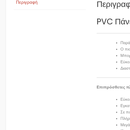
Περιγρα
Περιγραφή
PVC Πάνε
Παρά
Ο πι
Μπορ
Εύκο
Διασ
Επιπρόσθετες π
Εύκο
Εγκα
Σε π
Πλήρ
Μεγά