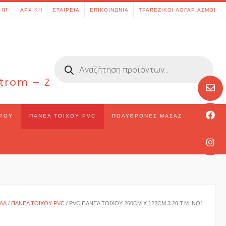
[aws_search_form]
.gr
ΑΡΧΙΚΉ
ΕΤΑΙΡΕΊΑ
ΕΠΙΚΟΙΝΩΝΊΑ
ΤΡΑΠΕΖΙΚΟΊ ΛΟΓΑΡΙΑΣΜΟΊ
Products
search
 Strom – Ζάκυνθος – Ελλάδα
ΏΡΟΥ
ΠΆΝΕΛ ΤΟΊΧΟΥ PVC
ΠΟΛΥΘΡΌΝΕΣ ΜΑΣΆΖ
ΊΔΑ
/
ΠΆΝΕΛ ΤΟΊΧΟΥ PVC
/ PVC ΠΆΝΕΛ ΤΟΊΧΟΥ 260CM X 122CM 3.20 Τ.Μ. NO1