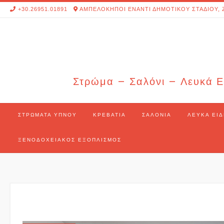
Skip
+30.26951.01891
ΑΜΠΕΛΟΚΗΠΟΙ ΕΝΑΝΤΙ ΔΗΜΟΤΙΚΟΥ ΣΤΑΔΙΟΥ, 
to
content
Στρώμα – Σαλόνι – Λευκά Ε
ΣΤΡΏΜΑΤΑ ΎΠΝΟΥ
ΚΡΕΒΆΤΙΑ
ΣΑΛΌΝΙΑ
ΛΕΥΚΆ ΕΊΔ
ΞΕΝΟΔΟΧΕΙΑΚΌΣ ΕΞΟΠΛΙΣΜΌΣ