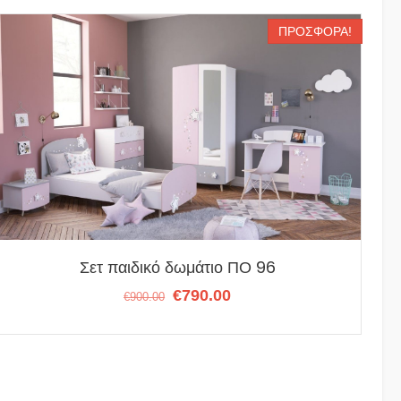
ΠΡΟΣΦΟΡΆ!
Σετ παιδικό δωμάτιο ΠΟ 96
Original
Η
€
790.00
€
900.00
price
τρέχουσα
was:
τιμή
€900.00.
είναι:
€790.00.