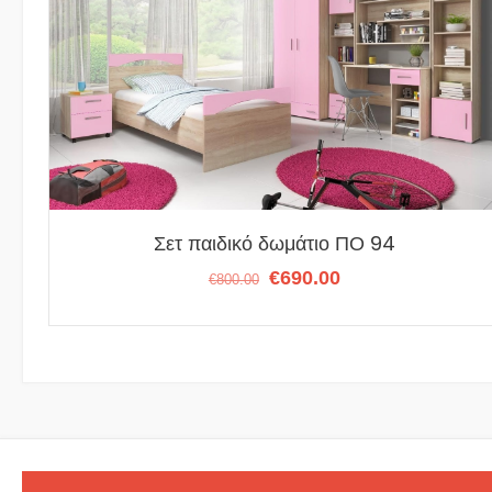
Σετ παιδικό δωμάτιο ΠΟ 94
Original
Η
€
690.00
€
800.00
price
τρέχουσα
was:
τιμή
€800.00.
είναι:
€690.00.