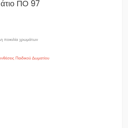
μάτιο ΠΟ 97
χουσα
:
άλη ποικιλία χρωμάτων
90.00.
υνθέσεις Παιδικού Δωματίου