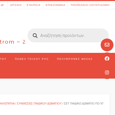
[aws_search_form]
.gr
ΑΡΧΙΚΉ
ΕΤΑΙΡΕΊΑ
ΕΠΙΚΟΙΝΩΝΊΑ
ΤΡΑΠΕΖΙΚΟΊ ΛΟΓΑΡΙΑΣΜΟΊ
Products
search
 Strom – Ζάκυνθος – Ελλάδα
ΏΡΟΥ
ΠΆΝΕΛ ΤΟΊΧΟΥ PVC
ΠΟΛΥΘΡΌΝΕΣ ΜΑΣΆΖ
ΙΚΆ ΈΠΙΠΛΑ
/
ΣΥΝΘΈΣΕΙΣ ΠΑΙΔΙΚΟΎ ΔΩΜΑΤΊΟΥ
/ ΣΕΤ ΠΑΙΔΙΚΌ ΔΩΜΆΤΙΟ ΠΟ 97