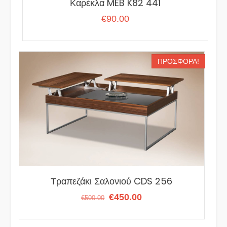
Καρέκλα MEB K82 441
€
90.00
ΠΡΟΣΦΟΡΆ!
Τραπεζάκι Σαλονιού CDS 256
Original
Η
€
450.00
€
500.00
price
τρέχουσα
was:
τιμή