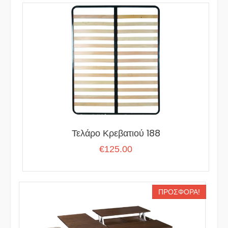
€500.00.
είναι:
€450.00.
Τελάρο Κρεβατιού 188
€
125.00
ΠΡΟΣΦΟΡΆ!