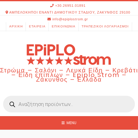
Skip
+30.26951.01891
to
ΑΜΠΕΛΟΚΗΠΟΙ ΕΝΑΝΤΙ ΔΗΜΟΤΙΚΟΥ ΣΤΑΔΙΟΥ, ΖΑΚΥΝΘΟΣ 29100
content
info@epiplostrom.gr
ΑΡΧΙΚΉ
ΕΤΑΙΡΕΊΑ
ΕΠΙΚΟΙΝΩΝΊΑ
ΤΡΑΠΕΖΙΚΟΊ ΛΟΓΑΡΙΑΣΜΟΊ
Στρώμα – Σαλόνι – Λευκά Είδη – Κρεβάτι
– Είδη επίπλων – Epiplo Strom –
Ζάκυνθος – Ελλάδα
Products
search
MENU