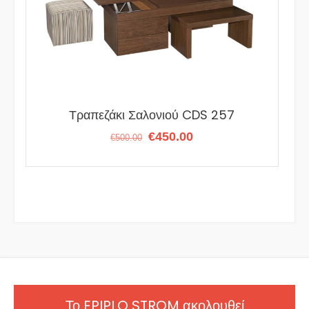
Τραπεζάκι Σαλονιού CDS 257
Original
Η
€
450.00
€
500.00
price
τρέχουσα
was:
τιμή
€500.00.
είναι:
€450.00.
Το EPIPLO STROM ακολουθεί