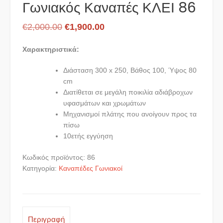
Γωνιακός Καναπές ΚΛΕΙ 86
Original
Η
€
2,000.00
€
1,900.00
price
τρέχουσα
Χαρακτηριστικά:
was:
τιμή
€2,000.00.
είναι:
Διάσταση 300 x 250, Βάθος 100, Ύψος 80
cm
€1,900.00.
Διατίθεται σε μεγάλη ποικιλία αδιάβροχων
υφασμάτων και χρωμάτων
Μηχανισμοί πλάτης που ανοίγουν προς τα
πίσω
10ετής εγγύηση
Κωδικός προϊόντος:
86
Κατηγορία:
Καναπέδες Γωνιακοί
Περιγραφή