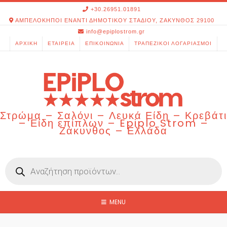
Skip
+30.26951.01891
to
ΑΜΠΕΛΟΚΗΠΟΙ ΕΝΑΝΤΙ ΔΗΜΟΤΙΚΟΥ ΣΤΑΔΙΟΥ, ΖΑΚΥΝΘΟΣ 29100
content
info@epiplostrom.gr
ΑΡΧΙΚΉ
ΕΤΑΙΡΕΊΑ
ΕΠΙΚΟΙΝΩΝΊΑ
ΤΡΑΠΕΖΙΚΟΊ ΛΟΓΑΡΙΑΣΜΟΊ
Στρώμα – Σαλόνι – Λευκά Είδη – Κρεβάτι
– Είδη επίπλων – Epiplo Strom –
Ζάκυνθος – Ελλάδα
Products
search
MENU