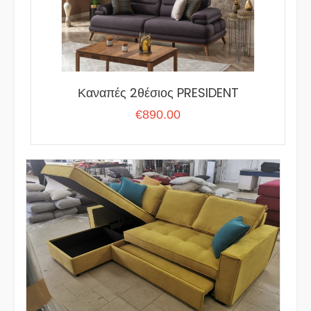
Καναπές 2θέσιος PRESIDENT
€
890.00