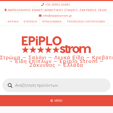
Skip
+30.26951.01891
to
ΑΜΠΕΛΟΚΗΠΟΙ ΕΝΑΝΤΙ ΔΗΜΟΤΙΚΟΥ ΣΤΑΔΙΟΥ, ΖΑΚΥΝΘΟΣ 29100
content
info@epiplostrom.gr
ΑΡΧΙΚΉ
ΕΤΑΙΡΕΊΑ
ΕΠΙΚΟΙΝΩΝΊΑ
ΤΡΑΠΕΖΙΚΟΊ ΛΟΓΑΡΙΑΣΜΟΊ
Στρώμα – Σαλόνι – Λευκά Είδη – Κρεβάτι
– Είδη επίπλων – Epiplo Strom –
Ζάκυνθος – Ελλάδα
Products
search
MENU