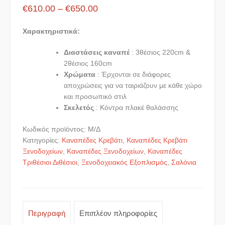
Price
€
610.00
–
€
650.00
range:
Χαρακτηριστικά:
€610.00
through
Διαστάσεις καναπέ
: 3θέσιος 220cm &
2θέσιος 160cm
€650.00
Χρώματα
: Έρχονται σε διάφορες
αποχρώσεις για να ταιριάζουν με κάθε χώρο
και προσωπικό στιλ
Σκελετός
: Κόντρα πλακέ θαλάσσης
Κωδικός προϊόντος:
Μ/Δ
Κατηγορίες:
Καναπέδες Κρεβάτι
,
Καναπέδες Κρεβάτι
Ξενοδοχείων
,
Καναπέδες Ξενοδοχείων
,
Καναπέδες
Τριθέσιοι Διθέσιοι
,
Ξενοδοχειακός Εξοπλισμός
,
Σαλόνια
Περιγραφή
Επιπλέον πληροφορίες