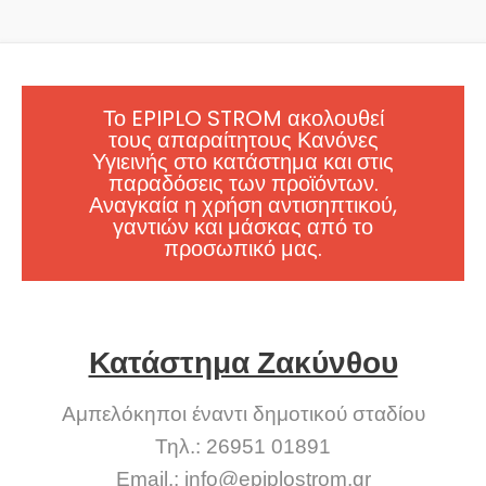
Το EPIPLO STROM ακολουθεί
τους απαραίτητους Κανόνες
Υγιεινής στο κατάστημα και στις
παραδόσεις των προϊόντων.
Αναγκαία η χρήση αντισηπτικού,
γαντιών και μάσκας από το
προσωπικό μας.
Κατάστημα Ζακύνθου
Αμπελόκηποι έναντι δημοτικού σταδίου
Τηλ.: 26951 01891
Email.:
info@epiplostrom.gr