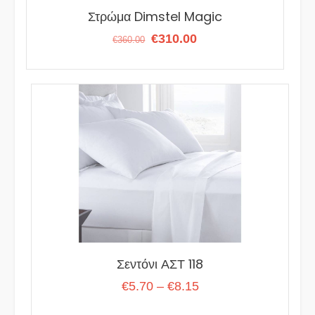
Στρώμα Dimstel Magic
Original
Η
€
310.00
€
360.00
price
τρέχουσα
was:
τιμή
€360.00.
είναι:
€310.00.
Σεντόνι ΑΣΤ 118
Price
€
5.70
–
€
8.15
range: