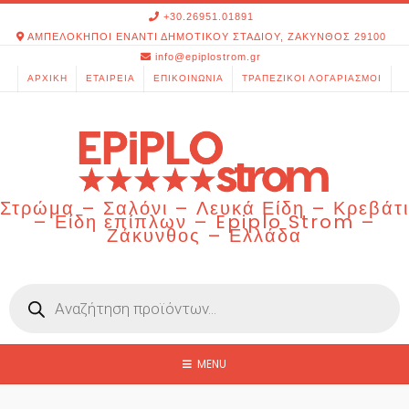
Skip
+30.26951.01891
to
ΑΜΠΕΛΟΚΗΠΟΙ ΕΝΑΝΤΙ ΔΗΜΟΤΙΚΟΥ ΣΤΑΔΙΟΥ, ΖΑΚΥΝΘΟΣ 29100
content
info@epiplostrom.gr
ΑΡΧΙΚΉ
ΕΤΑΙΡΕΊΑ
ΕΠΙΚΟΙΝΩΝΊΑ
ΤΡΑΠΕΖΙΚΟΊ ΛΟΓΑΡΙΑΣΜΟΊ
Στρώμα – Σαλόνι – Λευκά Είδη – Κρεβάτι
– Είδη επίπλων – Epiplo Strom –
Ζάκυνθος – Ελλάδα
Products
search
MENU