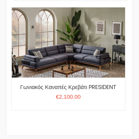
€5.70
through
€8.15
Γωνιακός Καναπές Κρεβάτι PRESIDENT
€
2,100.00